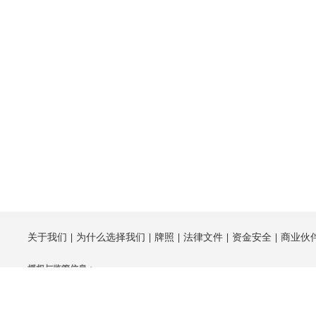
关于我们
为什么选择我们
牌照
法律文件
资金安全
商业伙
授权与监管信息：
Fortrade Ltd., Michelin House, 81 Fulham Road, 伦敦. SW3 6RD.
Fortrade Ltd.由英国金融行为监管局（FCA）授权及监管，
监管号609970
。
Fort Securities Australia Pty Ltd., Level 5, 20 Bond Street, NSW2000, 悉尼，
Fort Securities Australia Pty Ltd (即为Fortrade Australi