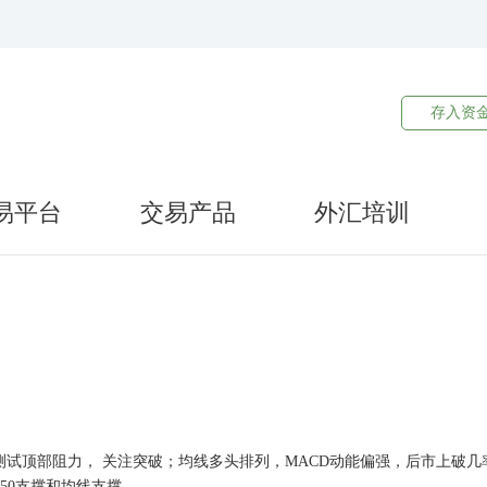
存入资
易平台
交易产品
外汇培训
，目前测试顶部阻力， 关注突破；均线多头排列，MACD动能偏强，后市上破几
650支撑和均线支撑。