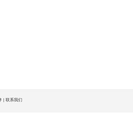
伴
联系我们
澳大利亚。
a的品牌交易名) 由澳大利亚证券与投资委员会（ASIC）授权及监管，澳大利亚商业代码（ABN）：33 614 683 83