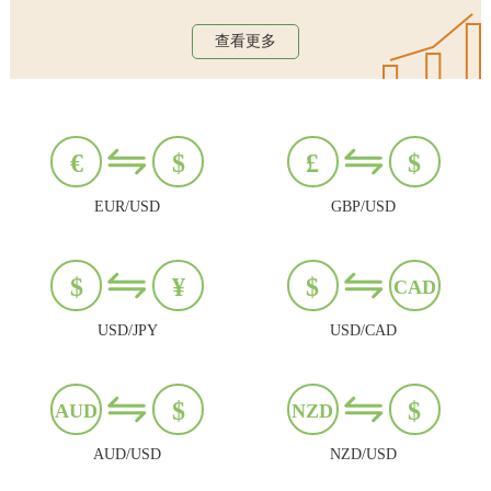
查看更多
€
$
£
$
EUR/USD
GBP/USD
$
¥
$
CAD
USD/JPY
USD/CAD
$
$
AUD
NZD
AUD/USD
NZD/USD