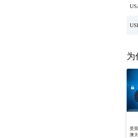
US
US
为
受英
澳大