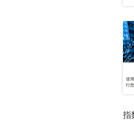
使
行
指