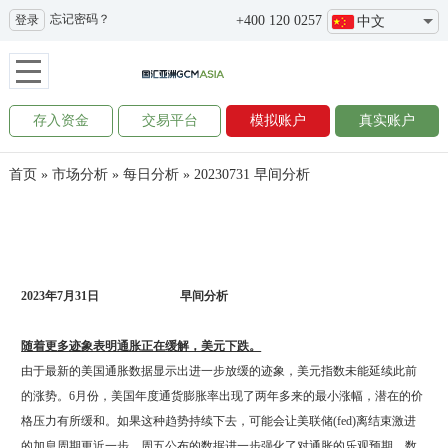
忘记密码？
登录
+400 120 0257
中文
存入资金
交易平台
模拟账户
真实账户
首页
»
市场分析
»
每日分析
»
20230731 早间分析
2023
年
7
月
31
日
早间分析
随着更多迹象表明通胀正在缓解，美元下跌。
由于最新的美国通胀数据显示出进一步放缓的迹象，美元指数未能延续此前
的涨势。6月份，美国年度通货膨胀率出现了两年多来的最小涨幅，潜在的价
格压力有所缓和。如果这种趋势持续下去，可能会让美联储(fed)离结束激进
的加息周期更近一步。周五公布的数据进一步强化了对通胀的乐观预期。数