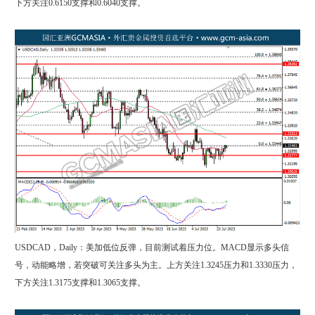
下方关注0.6150支撑和0.6040支撑。
USDCAD，Daily：美加低位反弹，目前测试着压力位。MACD显示多头信
号，动能略增，若突破可关注多头为主。上方关注1.3245压力和1.3330压力，
下方关注1.3175支撑和1.3065支撑。