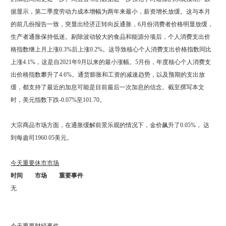
据显示，第二季度劳动力成本增幅为两年来最小，薪资增长放缓。这与本月
的前几份报告一致，突显出经济正转向反通胀，6月份消费者价格明显放缓，
生产者通胀保持低迷。剔除波动较大的食品和能源分项后，个人消费支出价
格指数继上月上涨0.3%后上涨0.2%。这导致核心个人消费支出价格指数同比
上涨4.1%，这是自2021年9月以来的最小涨幅。5月份，年度核心个人消费支
出价格指数攀升了4.6%。通货膨胀和工资的减速趋势，以及预期的支出放
缓，都支持了最近的加息可能是目前最后一次加息的信念。截至撰写本文
时，美元指数下跌-0.07%至101.70。
大宗商品市场方面，在通胀缓解前景乐观的情况下，金价飙升了0.05%， 达
到每盎司1960.05美元。
今天重要休市市场
时间
市场
重要事件
无