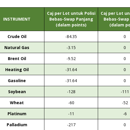
Caj per Lot untuk Polisi
Caj per Lot un
INSTRUMENT
Bebas-Swap Panjang
Bebas-Swap
(dalam points)
(dalam po
Crude Oil
-84.35
0
Natural Gas
-3.15
0
Brent Oil
-9.52
0
Heating Oil
-31.64
0
Gasoline
-31.64
0
Soybean
-128
-111
Wheat
-60
-52
Platinum
-11
-6
Palladium
-217
0