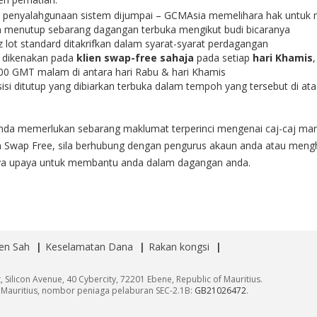
a penyalahgunaan sistem dijumpai – GCMAsia memelihara hak untuk 
 menutup sebarang dagangan terbuka mengikut budi bicaranya
z lot standard ditakrifkan dalam
syarat-syarat perdagangan
 dikenakan pada
klien swap-free sahaja
pada setiap
hari Khamis
00 GMT malam di antara hari Rabu & hari Khamis
isi ditutup yang dibiarkan terbuka dalam tempoh yang tersebut di atas
anda memerlukan sebarang maklumat terperinci mengenai caj-caj ma
 Swap Free, sila berhubung dengan pengurus akaun anda atau men
ya upaya untuk membantu anda dalam dagangan anda.
n Sah
Keselamatan Dana
Rakan kongsi
, Silicon Avenue, 40 Cybercity, 72201 Ebene, Republic of Mauritius.
), Mauritius, nombor peniaga pelaburan SEC-2.1B:
GB21026472
.