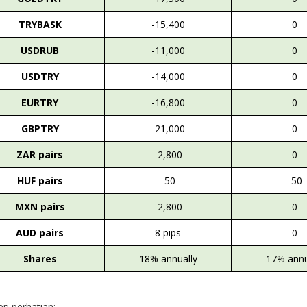
TRYBASK
-15,400
0
USDRUB
-11,000
0
USDTRY
-14,000
0
EURTRY
-16,800
0
GBPTRY
-21,000
0
ZAR pairs
-2,800
0
HUF pairs
-50
-50
MXN pairs
-2,800
0
AUD pairs
8 pips
0
Shares
18% annually
17% annu
eri perhatian: