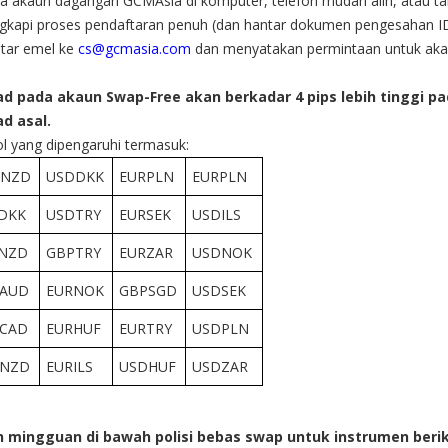
a akaun dagangan GCMAsia di komputer, telefon mudah alih, atau ta
gkapi proses pendaftaran penuh (dan hantar dokumen pengesahan I
tar emel ke
cs@gcmasia.com
dan menyatakan permintaan untuk ak
ad pada akaun Swap-Free akan berkadar 4 pips lebih tinggi 
d asal.
l yang dipengaruhi termasuk:
DNZD
USDDKK
EURPLN
EURPLN
DKK
USDTRY
EURSEK
USDILS
NZD
GBPTRY
EURZAR
USDNOK
AUD
EURNOK
GBPSGD
USDSEK
CAD
EURHUF
EURTRY
USDPLN
PNZD
EURILS
USDHUF
USDZAR
n mingguan di bawah polisi bebas swap untuk instrumen berik