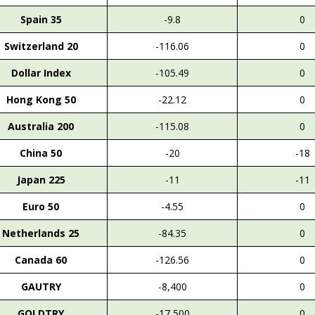
Spain 35
-9.8
0
Switzerland 20
-116.06
0
Dollar Index
-105.49
0
Hong Kong 50
-22.12
0
Australia 200
-115.08
0
China 50
-20
-18
Japan 225
-11
-11
Euro 50
-4.55
0
Netherlands 25
-84.35
0
Canada 60
-126.56
0
GAUTRY
-8,400
0
GOLDTRY
-17,500
0