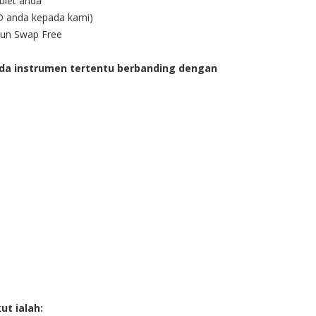
blet anda
D anda kepada kami)
aun Swap Free
pada instrumen tertentu berbanding dengan
ut ialah: