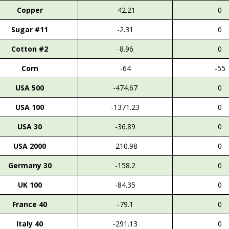
Copper
-42.21
0
Sugar #11
-2.31
0
Cotton #2
-8.96
0
Corn
-64
-55
USA 500
-474.67
0
USA 100
-1371.23
0
USA 30
-36.89
0
USA 2000
-210.98
0
Germany 30
-158.2
0
UK 100
-84.35
0
France 40
-79.1
0
Italy 40
-291.13
0