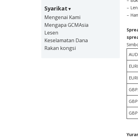
– Buk
Syarikat
– Len
– Han
Mengenai Kami
Mengapa GCMAsia
Spre
Lesen
sprea
Keselamatan Dana
Simbo
Rakan kongsi
AU
EUR
EUR
GBP
GBP
GB
Yura