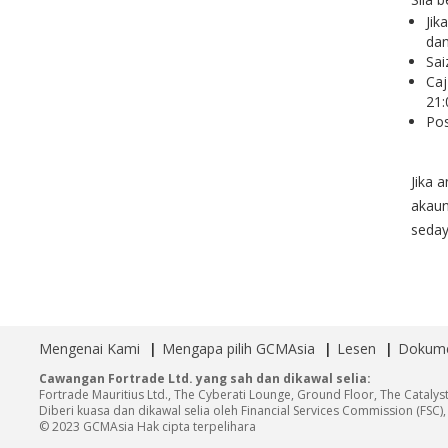
Jik
dan
Sai
Caj
21:
Pos
Jika 
akaun
seda
Mengenai Kami
Mengapa pilih GCMAsia
Lesen
Dokume
Cawangan Fortrade Ltd. yang sah dan dikawal selia:
Fortrade Mauritius Ltd., The Cyberati Lounge, Ground Floor, The Catalyst
Diberi kuasa dan dikawal selia oleh Financial Services Commission (FSC
© 2023 GCMAsia Hak cipta terpelihara