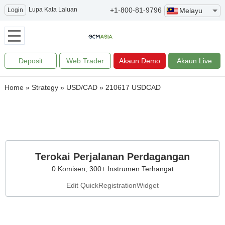
Lupa Kata Laluan
+1-800-81-9796
Login
Melayu
Deposit
Web Trader
Akaun Demo
Akaun Live
Home
»
Strategy
»
USD/CAD
»
210617 USDCAD
Terokai Perjalanan Perdagangan
0 Komisen, 300+ Instrumen Terhangat
Edit QuickRegistrationWidget