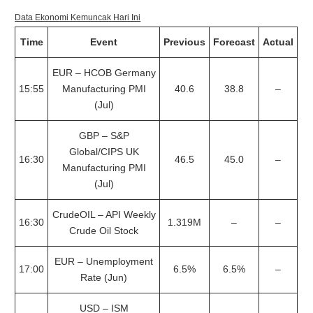
Data Ekonomi Kemuncak Hari Ini
Time
Event
Previous
Forecast
Actual
EUR – HCOB Germany
15:55
Manufacturing PMI
40.6
38.8
–
(Jul)
GBP – S&P
Global/CIPS UK
16:30
46.5
45.0
–
Manufacturing PMI
(Jul)
CrudeOIL – API Weekly
16:30
1.319M
–
–
Crude Oil Stock
EUR – Unemployment
17:00
6.5%
6.5%
–
Rate (Jun)
USD – ISM