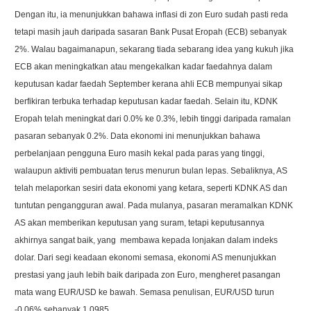
Dengan itu, ia menunjukkan bahawa inflasi di zon Euro sudah pasti reda
tetapi masih jauh daripada sasaran Bank Pusat Eropah (ECB) sebanyak
2%. Walau bagaimanapun, sekarang tiada sebarang idea yang kukuh jika
ECB akan meningkatkan atau mengekalkan kadar faedahnya dalam
keputusan kadar faedah September kerana ahli ECB mempunyai sikap
berfikiran terbuka terhadap keputusan kadar faedah. Selain itu, KDNK
Eropah telah meningkat dari 0.0% ke 0.3%, lebih tinggi daripada ramalan
pasaran sebanyak 0.2%. Data ekonomi ini menunjukkan bahawa
perbelanjaan pengguna Euro masih kekal pada paras yang tinggi,
walaupun aktiviti pembuatan terus menurun bulan lepas. Sebaliknya, AS
telah melaporkan sesiri data ekonomi yang ketara, seperti KDNK AS dan
tuntutan pengangguran awal. Pada mulanya, pasaran meramalkan KDNK
AS akan memberikan keputusan yang suram, tetapi keputusannya
akhirnya sangat baik, yang membawa kepada lonjakan dalam indeks
dolar. Dari segi keadaan ekonomi semasa, ekonomi AS menunjukkan
prestasi yang jauh lebih baik daripada zon Euro, mengheret pasangan
mata wang EUR/USD ke bawah. Semasa penulisan, EUR/USD turun
-0.06% sebanyak 1.0985.