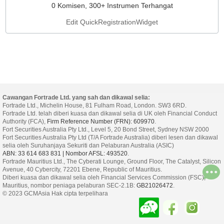
0 Komisen, 300+ Instrumen Terhangat
Edit QuickRegistrationWidget
Cawangan Fortrade Ltd. yang sah dan dikawal selia:
Fortrade Ltd., Michelin House, 81 Fulham Road, London. SW3 6RD.
Fortrade Ltd. telah diberi kuasa dan dikawal selia di UK oleh Financial Conduct
Authority (FCA),
Firm Reference Number (FRN): 609970
.
Fort Securities Australia Pty Ltd., Level 5, 20 Bond Street, Sydney NSW 2000
Fort Securities Australia Pty Ltd (T/A Fortrade Australia) diberi lesen dan dikawal
selia oleh Suruhanjaya Sekuriti dan Pelaburan Australia (ASIC)
ABN: 33 614 683 831 | Nombor AFSL: 493520
.
Fortrade Mauritius Ltd., The Cyberati Lounge, Ground Floor, The Catalyst, Silicon
Avenue, 40 Cybercity, 72201 Ebene, Republic of Mauritius.
Diberi kuasa dan dikawal selia oleh Financial Services Commission (FSC),
Mauritius, nombor peniaga pelaburan SEC-2.1B:
GB21026472
.
© 2023 GCMAsia Hak cipta terpelihara