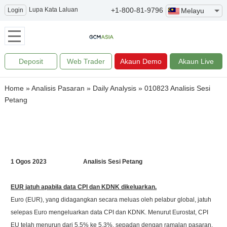
Lupa Kata Laluan
+1-800-81-9796
Login
Melayu
Deposit
Web Trader
Akaun Demo
Akaun Live
Home
»
Analisis Pasaran
»
Daily Analysis
»
010823 Analisis Sesi
Petang
1 Ogos 2023 Analisis Sesi Petang
EUR jatuh apabila data CPI dan KDNK dikeluarkan.
Euro (EUR), yang didagangkan secara meluas oleh pelabur global, jatuh
selepas Euro mengeluarkan data CPI dan KDNK. Menurut Eurostat, CPI
EU telah menurun dari 5.5% ke 5.3%, sepadan dengan ramalan pasaran.