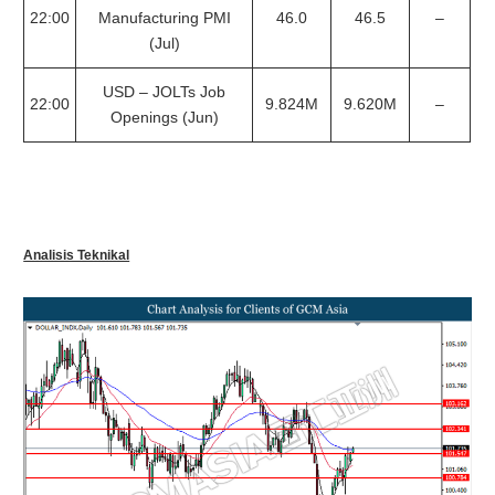
22:00
Manufacturing PMI
46.0
46.5
–
(Jul)
USD – JOLTs Job
22:00
9.824M
9.620M
–
Openings (Jun)
Analisis Teknikal