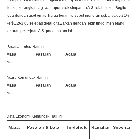
para pelabur makin meningkat terhadap kelebihan stok global yang masih
tidak dikurangkan lagi walaupun stok simpanan A.S. telah susut. Begitu
juga dengan aset emas, harga logam tersebut menurun sebanyak 0.31%
ke $1,263.03 selepas dolar ditawarkan dengan lebih tinggi menjelang
laporan pekerjaan A.S. pada malam ini.
Pasaran Tutup Hari Ini
Masa Pasaran Acara
N/A
Acara Kemuncak Hari Ini
Masa Pasaran Acara
N/A
Data Ekonomi Kemuncak Hari Ini
Masa
Pasaran & Data
Terdahulu
Ramalan
Sebenar