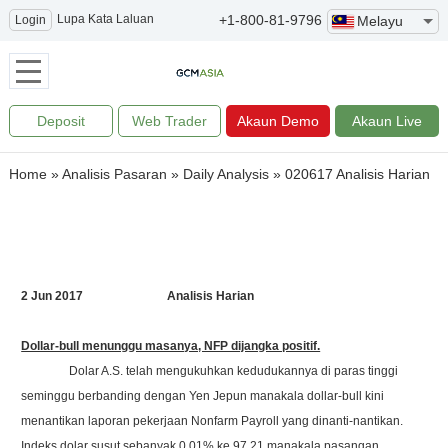
Lupa Kata Laluan
+1-800-81-9796
Login
Melayu
Deposit
Web Trader
Akaun Demo
Akaun Live
Home
»
Analisis Pasaran
»
Daily Analysis
»
020617 Analisis Harian
2 Jun 2017 Analisis Harian
Dollar-bull menunggu masanya, NFP dijangka positif.
Dolar A.S. telah mengukuhkan kedudukannya di paras tinggi
seminggu berbanding dengan Yen Jepun manakala dollar-bull kini
menantikan laporan pekerjaan Nonfarm Payroll yang dinanti-nantikan.
Indeks dolar susut sebanyak 0.01% ke 97.21 manakala pasangan