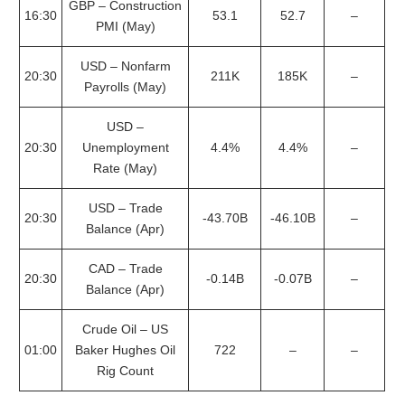
GBP – Construction
16:30
53.1
52.7
–
PMI (May)
USD – Nonfarm
20:30
211K
185K
–
Payrolls (May)
USD –
20:30
Unemployment
4.4%
4.4%
–
Rate (May)
USD – Trade
20:30
-43.70B
-46.10B
–
Balance (Apr)
CAD – Trade
20:30
-0.14B
-0.07B
–
Balance (Apr)
Crude Oil – US
01:00
Baker Hughes Oil
722
–
–
Rig Count