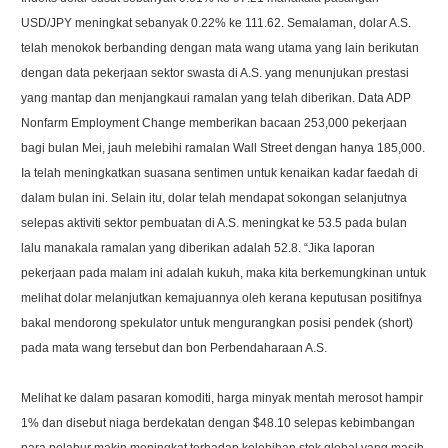
USD/JPY meningkat sebanyak 0.22% ke 111.62. Semalaman, dolar A.S.
telah menokok berbanding dengan mata wang utama yang lain berikutan
dengan data pekerjaan sektor swasta di A.S. yang menunjukan prestasi
yang mantap dan menjangkaui ramalan yang telah diberikan. Data ADP
Nonfarm Employment Change memberikan bacaan 253,000 pekerjaan
bagi bulan Mei, jauh melebihi ramalan Wall Street dengan hanya 185,000.
Ia telah meningkatkan suasana sentimen untuk kenaikan kadar faedah di
dalam bulan ini. Selain itu, dolar telah mendapat sokongan selanjutnya
selepas aktiviti sektor pembuatan di A.S. meningkat ke 53.5 pada bulan
lalu manakala ramalan yang diberikan adalah 52.8. “Jika laporan
pekerjaan pada malam ini adalah kukuh, maka kita berkemungkinan untuk
melihat dolar melanjutkan kemajuannya oleh kerana keputusan positifnya
bakal mendorong spekulator untuk mengurangkan posisi pendek (short)
pada mata wang tersebut dan bon Perbendaharaan A.S.
Melihat ke dalam pasaran komoditi, harga minyak mentah merosot hampir
1% dan disebut niaga berdekatan dengan $48.10 selepas kebimbangan