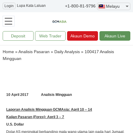
Lupa Kata Laluan
+1-800-81-9796
Login
Melayu
Deposit
Web Trader
Akaun Demo
Akaun Live
Home
»
Analisis Pasaran
»
Daily Analysis
»
100417 Analisis
Mingguan
10 April 2017 Analisis Mingguan
Laporan Analisis Mingguan GCMAsia: April 10 – 14
Kajian Pasaran (Forex): April 3 – 7
U.S. Dollar
Dolar AS meningkat berbanding mata wang utama lain pada hari Jumaat,