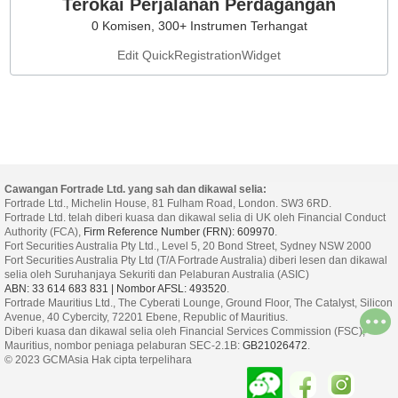
Terokai Perjalanan Perdagangan
0 Komisen, 300+ Instrumen Terhangat
Edit QuickRegistrationWidget
Cawangan Fortrade Ltd. yang sah dan dikawal selia:
Fortrade Ltd., Michelin House, 81 Fulham Road, London. SW3 6RD.
Fortrade Ltd. telah diberi kuasa dan dikawal selia di UK oleh Financial Conduct
Authority (FCA),
Firm Reference Number (FRN): 609970
.
Fort Securities Australia Pty Ltd., Level 5, 20 Bond Street, Sydney NSW 2000
Fort Securities Australia Pty Ltd (T/A Fortrade Australia) diberi lesen dan dikawal
selia oleh Suruhanjaya Sekuriti dan Pelaburan Australia (ASIC)
ABN: 33 614 683 831 | Nombor AFSL: 493520
.
Fortrade Mauritius Ltd., The Cyberati Lounge, Ground Floor, The Catalyst, Silicon
Avenue, 40 Cybercity, 72201 Ebene, Republic of Mauritius.
Diberi kuasa dan dikawal selia oleh Financial Services Commission (FSC),
Mauritius, nombor peniaga pelaburan SEC-2.1B:
GB21026472
.
© 2023 GCMAsia Hak cipta terpelihara