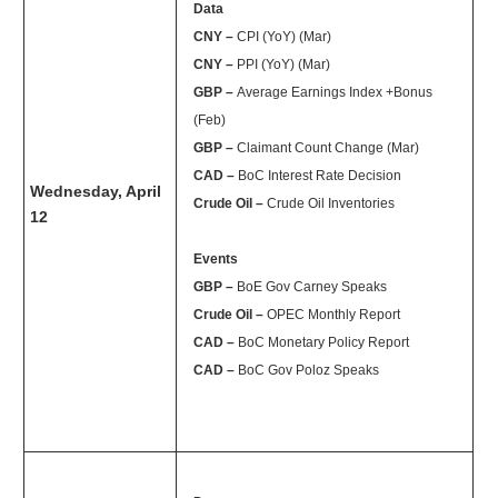
Data
CNY –
CPI (YoY) (Mar)
CNY –
PPI (YoY) (Mar)
GBP –
Average Earnings Index +Bonus
(Feb)
GBP –
Claimant Count Change (Mar)
CAD –
BoC Interest Rate Decision
Wednesday, April
Crude Oil –
Crude Oil Inventories
12
Events
GBP –
BoE Gov Carney Speaks
Crude Oil –
OPEC Monthly Report
CAD –
BoC Monetary Policy Report
CAD –
BoC Gov Poloz Speaks