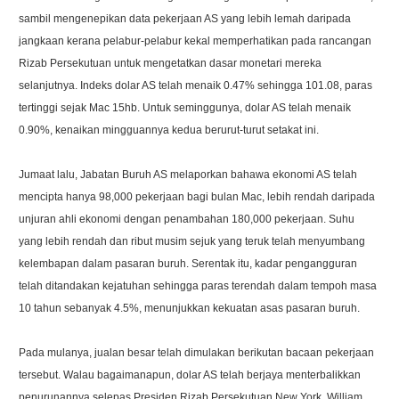
sambil mengenepikan data pekerjaan AS yang lebih lemah daripada
jangkaan kerana pelabur-pelabur kekal memperhatikan pada rancangan
Rizab Persekutuan untuk mengetatkan dasar monetari mereka
selanjutnya. Indeks dolar AS telah menaik 0.47% sehingga 101.08, paras
tertinggi sejak Mac 15hb. Untuk seminggunya, dolar AS telah menaik
0.90%, kenaikan mingguannya kedua berurut-turut setakat ini.
Jumaat lalu, Jabatan Buruh AS melaporkan bahawa ekonomi AS telah
mencipta hanya 98,000 pekerjaan bagi bulan Mac, lebih rendah daripada
unjuran ahli ekonomi dengan penambahan 180,000 pekerjaan. Suhu
yang lebih rendah dan ribut musim sejuk yang teruk telah menyumbang
kelembapan dalam pasaran buruh. Serentak itu, kadar pengangguran
telah ditandakan kejatuhan sehingga paras terendah dalam tempoh masa
10 tahun sebanyak 4.5%, menunjukkan kekuatan asas pasaran buruh.
Pada mulanya, jualan besar telah dimulakan berikutan bacaan pekerjaan
tersebut. Walau bagaimanapun, dolar AS telah berjaya menterbalikkan
penurunannya selepas Presiden Rizab Persekutuan New York, William