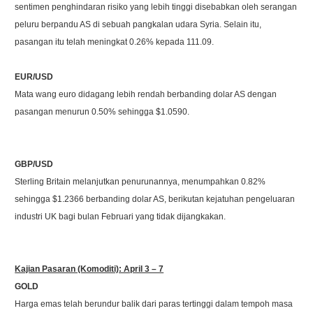
sentimen penghindaran risiko yang lebih tinggi disebabkan oleh serangan
peluru berpandu AS di sebuah pangkalan udara Syria. Selain itu,
pasangan itu telah meningkat 0.26% kepada 111.09.
EUR/USD
Mata wang euro didagang lebih rendah berbanding dolar AS dengan
pasangan menurun 0.50% sehingga $1.0590.
GBP/USD
Sterling Britain melanjutkan penurunannya, menumpahkan 0.82%
sehingga $1.2366 berbanding dolar AS, berikutan kejatuhan pengeluaran
industri UK bagi bulan Februari yang tidak dijangkakan.
Kajian Pasaran (Komoditi): April 3 – 7
GOLD
Harga emas telah berundur balik dari paras tertinggi dalam tempoh masa