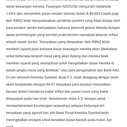
dasar kewangan mereka. Pasangan NZD/USD menjunam sebanyak
1.64% dan menyentuh paras rendah sebelas bulan di $0.6815 pada pagi
tadi. RBNZ telah menyampaikan pendirian pesimis yang tidak diduga oleh
para pelabur sambil menyatakan bahawa ekonomi global dilanda dengan
dasar perlindungan yang bersifat
protectionism
manakala tekanan inflasi
adalah masih suram. “Kenyataan yang dilepaskan oleh RBNZ telah
memberi isyarat jelas bahawa dasar kewangan mereka akan dikekalkan
untuk beberapa tempoh masa yang akan datang dan mereka tidak
memberi isyarat yang selanjutnya untuk mengetatkan dasar mereka di
dalam jangka masa yang terdekat,” ulas para penganalisis dari Bank ANZ.
Di zon ekonomi Amerika Syarikat, dolar A.S. telah didagang dengan lebih
stabil berdekatan dengan 99.47 manakala para pelabur menantikan
bacaan terkini mengenai kadar inflasi dan jualan runcit yang bakal
dilepaskan pada hari esok. Semalaman, dolar A.S. berjaya untuk
mempertahankan keuntungan seawalnya selepas beberapa siri
kenyataan yang agresif dari ahli Bank Pusat Amerika Syarikat telah
meningkatkan prospek untuk kenaikan kadar faedah pada bulan Jun