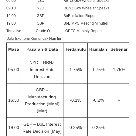
06:00 NZD RBNZ Gov Wheeler Speaks
09:10 NZD RBNZ Gov Wheeler Speaks
19:00 GBP BoE Inflation Report
19:00 GBP BoE MPC Meeting Minutes
Tentative Crude Oil OPEC Monthly Report
Data Ekonomi Kemuncak Hari Ini
Masa
Pasaran & Data
Terdahulu
Ramalan
Sebenar
NZD – RBNZ
05:00
Interest Rate
1.75%
1.75%
1.75%
Decision
GBP –
Manufacturing
16:30
-0.1%
-0.2%
–
Production (MoM)
(Mar)
GBP – BoE Interest
19:00
0.25%
0.25%
–
Rate Decision (May)