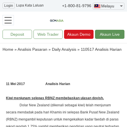
Lupa Kata Laluan
+1-800-81-9796
Login
Melayu
Deposit
Web Trader
Akaun Demo
Akaun Live
Home
»
Analisis Pasaran
»
Daily Analysis
»
110517 Analisis Harian
11 Mei 2017 Analisis Harian
Kiwi menjunam selepas RBNZ membebaskan ulasan dovish.
Dolar New Zealand (dikenali sebagai kiwi) telah menjunam
secara mendadak pada hari Khamis ini selepas Bank Pusat New Zealand
(RBNZ) mengambil keputusan untuk mengekalkan kadar faedah di paras
rekod rendah 1.75% sambil memberikan pendirian yang neutral terhadap