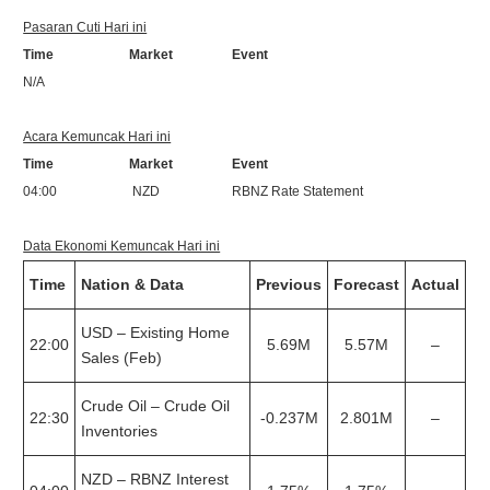
Pasaran Cuti Hari ini
Time Market Event
N/A
Acara Kemuncak Hari ini
Time Market Event
04:00 NZD RBNZ Rate Statement
Data Ekonomi Kemuncak Hari ini
Time
Nation & Data
Previous
Forecast
Actual
USD – Existing Home
22:00
5.69M
5.57M
–
Sales (Feb)
Crude Oil – Crude Oil
22:30
-0.237M
2.801M
–
Inventories
NZD – RBNZ Interest