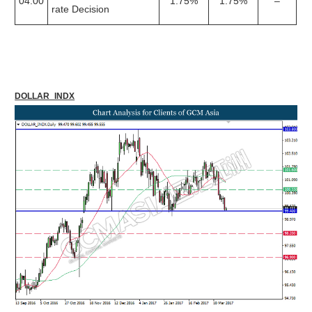
04:00
1.75%
1.75%
–
rate Decision
DOLLAR_INDX