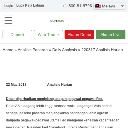
Lupa Kata Laluan
+1-800-81-9796
Login
Melayu
Deposit
Web Trader
Akaun Demo
Akaun Live
Home
»
Analisis Pasaran
»
Daily Analysis
»
220317 Analisis Harian
22 Mac 2017 Analisis Harian
Dolar diperhatikan menjelang ucapan pegawai-pegawai Fed.
Dolar AS didagang lebih tinggi semasa waktu dagangan Asia hari ini
sebagai peserta pasaran menjangkakan pandangan lebih agresif
daripada pegawai-pegawai utama Fed mengenai kenaikan kadar faedah
masa depan. Presiden Fed Cleveland, Loretta Mester mengandaikan