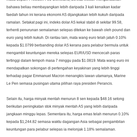
bahawa beliau membayangkan lebih daripada 3 kali kenaikan kadar
faedah tahun ini kerana ekonomi AS dijangkakan lebih kukuh daripada
ramalan. Setakat pagi ini, indeks dolar AS kekal stabil di sekitar 99.58,
terhenti penurunan semalaman selepas ditekan ke bawah oleh pound dan
euro yang lebih kukuh. Di rantau lain, mata wang euro telah jatuh 0.10%
kepada $1.0799 berbanding dolar AS kerana para pelabur bermula untuk
mengambil keuntungan mereka selepas EUR/USD mencecah paras
tertinggi dalam tempoh masa 7 minggu pada $1.0819. Mata wang euro ini
mendapatkan sokongan di pertengahan keyakinan yang lebih tinggi
terhadap pagar Emmanuel Macron menangkis lawan utamanya, Marine
Le Pen semasa pusingan utama pilihan raya presiden Perancis.
Selain itu, harga minyak mentah menurun 8 sen kepada $48.16 setong
berikutan peningkatan stok minyak mentah AS yang lebih daripada
jangkaan minggu lepas. Sementara itu, harga emas telah menurun 0.10%
kepada $1,244.82 semasa waktu dagangan Asia sebagai pengambilan
keuntungan para pelabur selepas ia melonjak 1.18% semalaman.