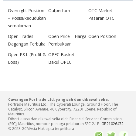
Overnight Position
Outperform
OTC Market –
– Posisi/kedudukan
Pasaran OTC
semalaman
Open Trades –
Open Price – Harga
Open Position
Dagangan Terbuka
Pembukaan
Open P&L (Profit &
OPEC Basket –
Loss)
Bakul OPEC
Cawangan Fortrade Ltd. yang sah dan dikawal selia:
Fortrade Mauritius Ltd., The Cyberati Lounge, Ground Floor, The
Catalyst, Silicon Avenue, 40 Cybercity, 72201 Ebene, Republic of
Mauritius.
Diberi kuasa dan dikawal selia oleh Financial Services Commission
(FSC), Mauritius, nombor peniaga pelaburan SEC-2.1B:
GB21026472
.
© 2023 GCMAsia Hak cipta terpelihara